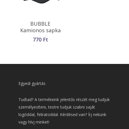
Opciók Választása
BUBBLE
Kamionos sapka
770
Ft
Egyedi gyártás
Tudtad? A termékeink jelentős részét meg tudjuk
személyesíteni, testre tudjuk szabni saját
logóddal, feliratoddal. Kérdésed van? Írj nekünk
vagy hívj minket!