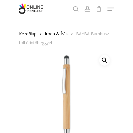
Skip
Menu
to
search
account
Close
main
Menu
content
Kezdőlap
Iroda & Írás
BAYBA Bambusz
toll érintőheggyel