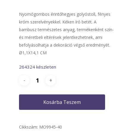
Nyomógombos érintőhegyes golyóstoll, fényes
króm szerelvényekkel. Kéken író betét. A
bambusz természetes anyag, termékenként szín-
és méretbeli eltérések jelentkezhetnek, ami
befolyásolhatja a dekoráció végső eredményét.
Ø1,1X14,1 CM
264324 készleten
Kosárba Teszem
Cikkszám:
MO9945-40