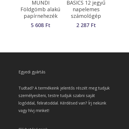
MUNDI
BASICS 12 jegyű
Teszem
Teszem
Földgömb alakú
napelemes
papírnehezék
számológép
5 608
Ft
2 287
Ft
Egyedi gyártás
Tudtad? A termékeink jelentős részét meg tudjuk
személyesíteni, testre tudjuk szabni saját
logóddal, feliratoddal. Kérdésed van? Írj nekünk
vagy hívj minket!