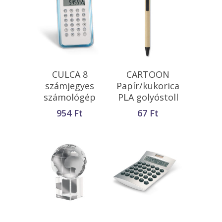
Opciók Választása
Kosárba
CULCA 8
CARTOON
Teszem
számjegyes
Papír/kukorica
számológép
PLA golyóstoll
954
Ft
67
Ft
Kosárba
Kosárba