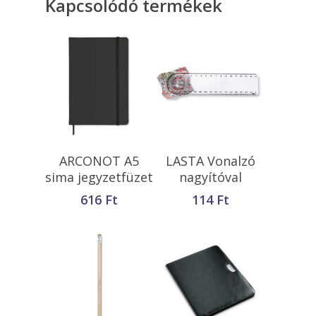
Kapcsolódó termékek
Opciók Választása
Kosárba
ARCONOT A5
LASTA Vonalzó
Teszem
sima jegyzetfüzet
nagyítóval
616
Ft
114
Ft