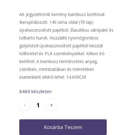
A6 jegyzettömb kemény bambusz borítóval.
Ikerspirálozott. 140 sima oldal (70 lap)
újrahasznosított papírból. Elasztikus zárópánt és
tolltartó hurok. Hozzáillő nyomógombos
golyóstoll újrahasznosított papírból készült
tolltesttel és PLA szerelvényekkel. Kéken író
betéttel. A bambusz természetes anyag,
színében, mintázatában és méretében
esetenként eltérő lehet. 14.6X9CM
8489 készleten
Kosárba Teszem