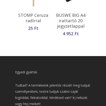
Opciók Választása
Kosárba
STOMP Ceruza
BUSWE BIG A4
Teszem
radírral
irattartó 20
jegyzetlappal
25
Ft
4 952
Ft
Egyedi gyártás
Tudtad? A termékeink jelentős részét meg tudjuk
személyesíteni, testre tudjuk szabni saját
logóddal, feliratoddal. Kérdésed van? Írj nekünk
vagy hívj minket!