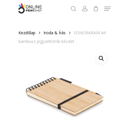
Skip
Menu
to
search
account
Close
main
Menu
content
Kezdőlap
Iroda & Írás
SONORABAM A6
bambusz jegyzettömb készlet