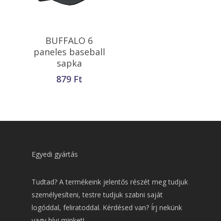
Opciók Választása
BUFFALO 6
paneles baseball
sapka
879
Ft
Egyedi gyártás
Tudtad? A termékeink jelentős részét meg tudjuk
személyesíteni, testre tudjuk szabni saját
logóddal, feliratoddal. Kérdésed van? Írj nekünk
vagy hívj minket!