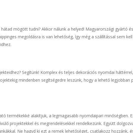
hátad mögött tudni? Akkor nálunk a helyed! Magyarországi gyártó és 
pinges megoldásra is van lehetőség, így még a szállítással sem kell
idhez.
kteidhez? Segítünk! Komplex és teljes dekorációs nyomdai háttérrel, 
rojektekig mindenben segítségedre leszünk, hogy a lehető legjobban 
ható termékekké alakítjuk, a legmagasabb nyomdaipari minőségben. E
vülő projektekkel és megrendelésekkel rendelkezünk. Együtt dolgoz
nkákkal. Ne hagyd ki ezt a remek lehetőséget, csatlakozz hozzánk, és