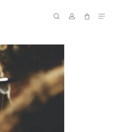
search
account
Menu