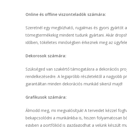
Online és offline viszonteladók számára:
Szeretnél egy megbízható, rugalmas és gyors gyártót a 
tömegtermékekig mindent tudunk gyártani. Akár dropship
időben, tökéletes minőségben érkeznek meg az ügyfele
Dekorosok számára:
Szükséged van szakértő támogatásra a dekorációs proje
rendelkezésedre. A legapróbb részletektől a nagyobb p
garantáltan minden dekorációs munkád sikerül majd!
Grafikusok számára:
Álmodd meg, mi megvalósítjuk! A terveidet kézzel fog
bekapcsolódni a munkánkba is, hiszen folyamatosan bő
egyben a portfóliód is gazdagodhat a velünk készült mu