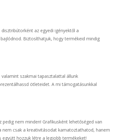
disztribútorként az egyedi igényektől a
 bajlódnod. Biztosíthatjuk, hogy termékeid mindig
valamint szakmai tapasztalattal állunk
prezentálhassd ötleteidet. A mi támogatásunkkal
z pedig nem minden! Grafikusként lehetőséged van
va nem csak a kreativitásodat kamatoztathatod, hanem
 együtt hozzuk létre a legjobb termékeket!