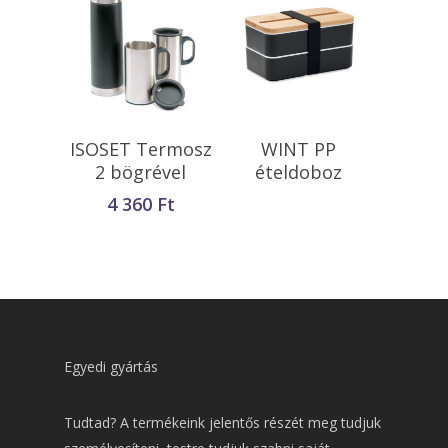
Tovább Olvasom
Kosárba
ISOSET Termosz
WINT PP
Teszem
2 bögrével
ételdoboz
4 360
Ft
Egyedi gyártás
Tudtad? A termékeink jelentős részét meg tudjuk