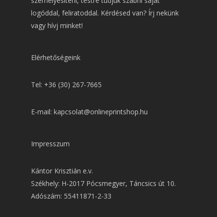
személyesíteni, testre tudjuk szabni saját
logóddal, feliratoddal. Kérdésed van? Írj nekünk
vagy hívj minket!
Elérhetőségeink
Tel: +36 (30) 267-7665
E-mail: kapcsolat@onlineprintshop.hu
Impresszum
Kántor Krisztián e.v.
Székhely: H-2017 Pócsmegyer, Táncsics út 10.
Adószám: 55411871-2-33