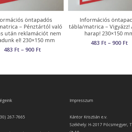
Opciók Választása
Opciók Választása
formációs öntapadós
Információs öntapa
matrica – Pénztártól való
tábla/matrica – Vigyázz!
ás után reklamációt nem
harap! 230×150 m
adunk el! 230×150 mm
Á
483
Ft
–
900
Ft
4
Ártartomány:
483
Ft
–
900
Ft
-
483 Ft
9
-
900 Ft
égeink
Impresszum
(30) 267-7665
Kántor Krisztián e.v.
Székhely: H-2017 Pócsmegyer, T