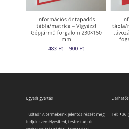
Opciók Választása
Információs öntapadós
In
tábla/matrica – Vigyázz!
tábla/
Gépjármű forgalom 230×150
távoz
mm
fog
Ártartomány:
483
Ft
–
900
Ft
483 Ft
-
900 Ft
Egyedi gyártás
Elérhetős
Tudtad? A termékeink jelentős részét meg
Tel: +36 
tudjuk személyesíteni, testre tudjuk