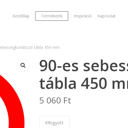
Kezdőlap
Termékeink
Inspiráció
Kapcsolat
sebességkorlátozó tábla 450 mm
90-es sebes
tábla 450 
5 060
Ft
Elfogyott