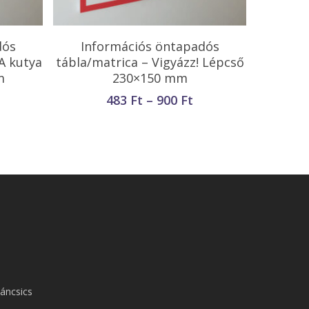
Opciók Választása
dós
Információs öntapadós
 A kutya
tábla/matrica – Vigyázz! Lépcső
m
230×150 mm
rtartomány:
Ártartomány:
483
Ft
–
900
Ft
83 Ft
483 Ft
-
00 Ft
900 Ft
áncsics