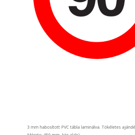
3 mm habosított PVC tábla laminálva. Tökéletes ajándé
Mérete: 450 mm, kör alakú