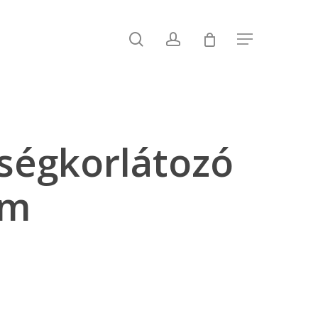
search
account
Menu
ségkorlátozó
mm