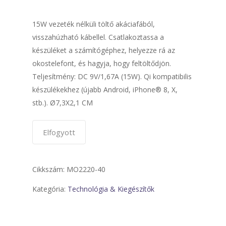
15W vezeték nélküli töltő akáciafából,
visszahúzható kábellel. Csatlakoztassa a
készüléket a számítógéphez, helyezze rá az
okostelefont, és hagyja, hogy feltöltődjön.
Teljesítmény: DC 9V/1,67A (15W). Qi kompatibilis
készülékekhez (újabb Android, iPhone® 8, X,
stb.). Ø7,3X2,1 CM
Elfogyott
Cikkszám:
MO2220-40
Kategória:
Technológia & Kiegészítők