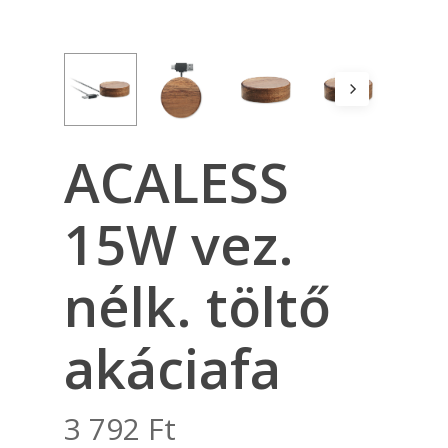
ACALESS
15W vez.
nélk. töltő
akáciafa
3 792
Ft