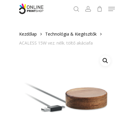
Skip
Menu
to
search
account
Close
main
Menu
content
Kezdőlap
Technológia & Kiegészítők
ACALESS 15W vez. nélk. töltő akáciafa