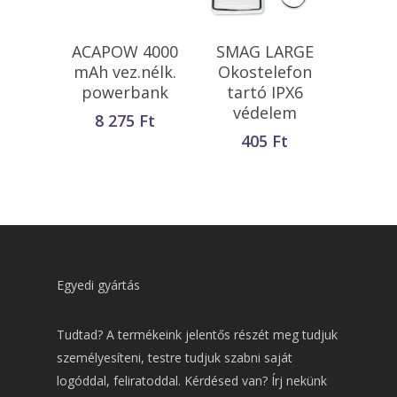
Kosárba
Kosárba
ACAPOW 4000
SMAG LARGE
Teszem
Teszem
mAh vez.nélk.
Okostelefon
powerbank
tartó IPX6
védelem
8 275
Ft
405
Ft
Egyedi gyártás
Tudtad? A termékeink jelentős részét meg tudjuk
személyesíteni, testre tudjuk szabni saját
logóddal, feliratoddal. Kérdésed van? Írj nekünk