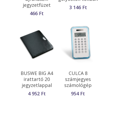
jegyzetfüzet
3 146
Ft
466
Ft
Kosárba
Kosárba
BUSWE BIG A4
CULCA 8
Teszem
Teszem
irattartó 20
számjegyes
jegyzetlappal
számológép
4 952
Ft
954
Ft