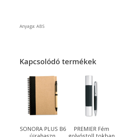
Anyaga: ABS
Kapcsolódó termékek
Opciók Választása
Kosárba
SONORA PLUS B6
PREMIER Fém
Teszem
újrahaszn.
golyóstoll tokban