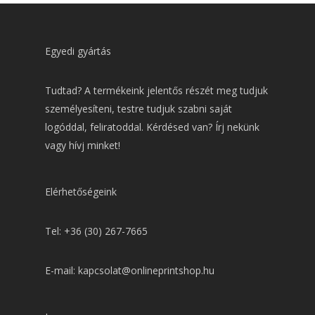
Egyedi gyártás
Tudtad? A termékeink jelentős részét meg tudjuk
személyesíteni, testre tudjuk szabni saját
logóddal, feliratoddal. Kérdésed van? Írj nekünk
vagy hívj minket!
Elérhetőségeink
Tel: +36 (30) 267-7665
E-mail: kapcsolat@onlineprintshop.hu