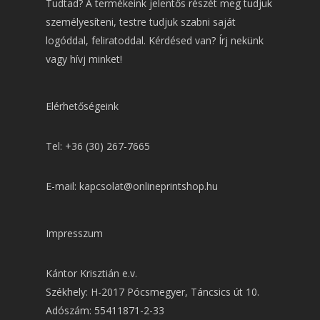
Tudtad? A termékeink jelentős részét meg tudjuk
személyesíteni, testre tudjuk szabni saját
logóddal, feliratoddal. Kérdésed van? Írj nekünk
vagy hívj minket!
Elérhetőségeink
Tel: +36 (30) 267-7665
E-mail: kapcsolat@onlineprintshop.hu
Impresszum
Kántor Krisztián e.v.
Székhely: H-2017 Pócsmegyer, Táncsics út 10.
Adószám: 55411871-2-33