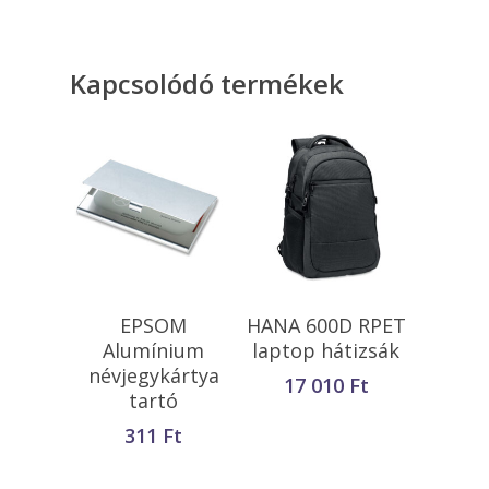
Kapcsolódó termékek
Kosárba
Kosárba
EPSOM
HANA 600D RPET
Teszem
Teszem
Alumínium
laptop hátizsák
névjegykártya
17 010
Ft
tartó
311
Ft