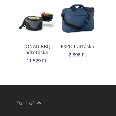
Kosárba
Kosárba
DONAU BBQ
EXPO Irattáska
Teszem
Teszem
hűtőtáska
2 896
Ft
11 529
Ft
Egyedi gyártás