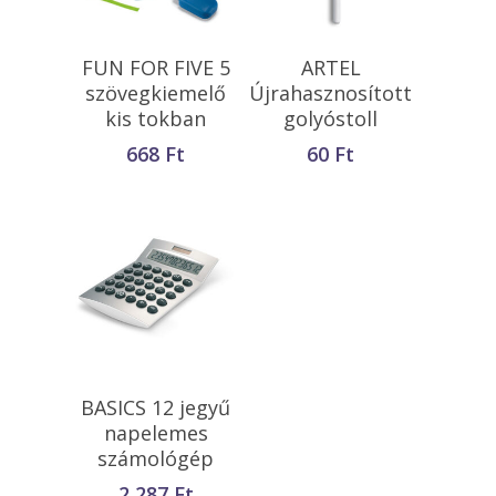
Opciók Választása
Kosárba
FUN FOR FIVE 5
ARTEL
Teszem
szövegkiemelő
Újrahasznosított
kis tokban
golyóstoll
668
Ft
60
Ft
Kosárba
BASICS 12 jegyű
Teszem
napelemes
számológép
2 287
Ft