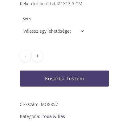
Kéken író betéttel. Ø1X13,5 CM
Szín
Kosárba Teszem
Cikkszám:
MO8857
Kategória:
Iroda & Írás