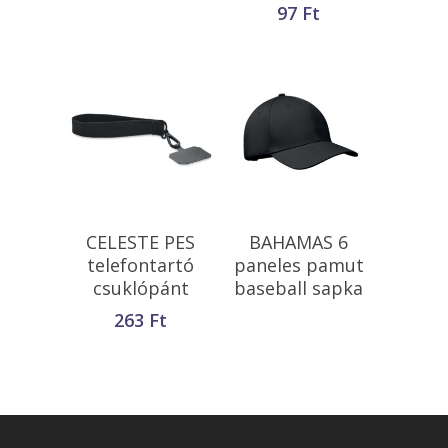
97
Ft
Tovább Olvasom
Kosárba
CELESTE PES
BAHAMAS 6
Teszem
telefontartó
paneles pamut
csuklópánt
baseball sapka
263
Ft