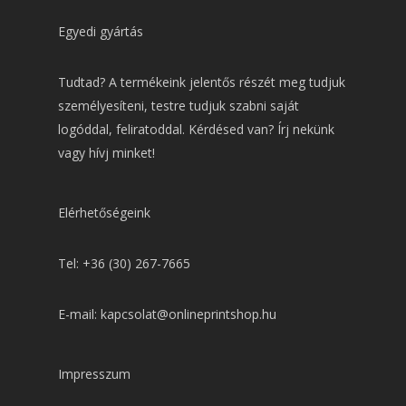
Egyedi gyártás
Tudtad? A termékeink jelentős részét meg tudjuk
személyesíteni, testre tudjuk szabni saját
logóddal, feliratoddal. Kérdésed van? Írj nekünk
vagy hívj minket!
Elérhetőségeink
Tel: +36 (30) 267-7665
E-mail: kapcsolat@onlineprintshop.hu
Impresszum