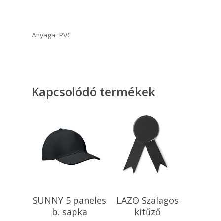
Anyaga: PVC
Kapcsolódó termékek
Tovább Olvasom
Opciók Választása
SUNNY 5 paneles
LAZO Szalagos
b. sapka
kitűző