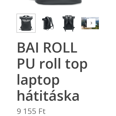
BAI ROLL
PU roll top
laptop
hátitáska
9 155
Ft