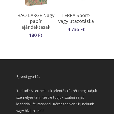
Kosárba
Kosárba
BAO LARGE Nagy
TERRA Sport-
Teszem
Teszem
papír
vagy utazótáska
ajándéktasak
4 736
Ft
180
Ft
Egyedi gyártás
Tudtad? A termékeink jelentős részét meg tudjuk
személyesíteni, testre tudjuk szabni saját
logóddal, feliratoddal. Kérdésed van? Írj nekünk
vagy hívj minket!