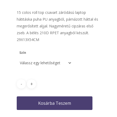
15 colos roll top csavart záródású laptop
hátitáska puha PU anyagból, párnázott háttal és
megerősített aljjal. Nagyméretű cipzáras első
zseb. A bélés 210D RPET anyagból készült.
29X13X54CM
Szín
Kosárba Teszem