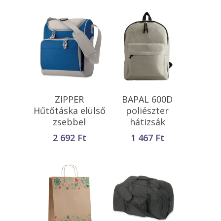
Opciók Választása
Opciók Választása
ZIPPER
BAPAL 600D
Hűtőtáska elülső
poliészter
zsebbel
hátizsák
2 692
Ft
1 467
Ft