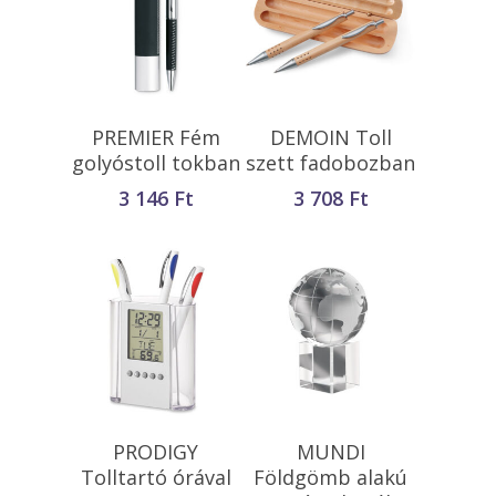
Kosárba
Kosárba
PREMIER Fém
DEMOIN Toll
Teszem
Teszem
golyóstoll tokban
szett fadobozban
3 146
Ft
3 708
Ft
Kosárba
Kosárba
PRODIGY
MUNDI
Teszem
Teszem
Tolltartó órával
Földgömb alakú