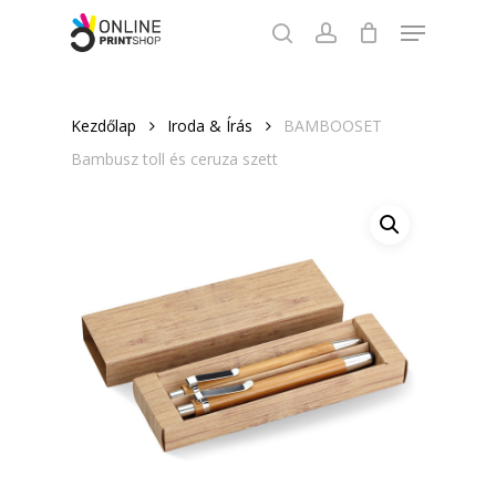
Skip
Menu
to
search
account
Close
main
Menu
content
Kezdőlap
Iroda & Írás
BAMBOOSET
Bambusz toll és ceruza szett