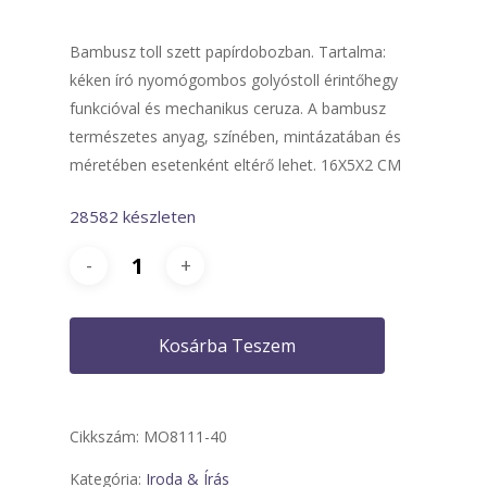
Bambusz toll szett papírdobozban. Tartalma:
kéken író nyomógombos golyóstoll érintőhegy
funkcióval és mechanikus ceruza. A bambusz
természetes anyag, színében, mintázatában és
méretében esetenként eltérő lehet. 16X5X2 CM
28582 készleten
Kosárba Teszem
Cikkszám:
MO8111-40
Kategória:
Iroda & Írás