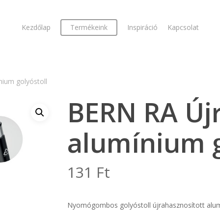
Kezdőlap
Termékeink
Inspiráció
Kapcsolat
ium golyóstoll
BERN RA Új
alumínium g
131
Ft
Nyomógombos golyóstoll újrahasznosított alumí