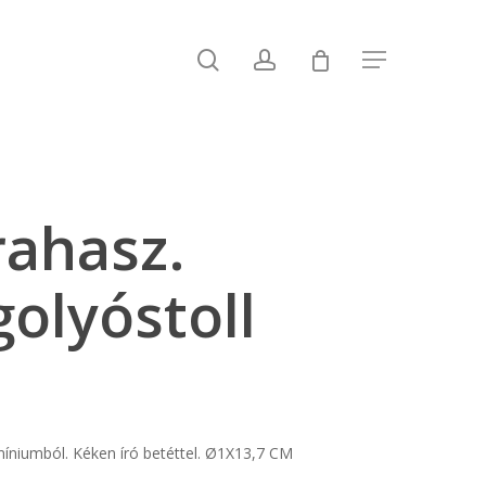
search
account
Menu
rahasz.
olyóstoll
niumból. Kéken író betéttel. Ø1X13,7 CM