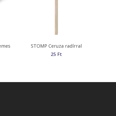
Opciók Választása
lemes
STOMP Ceruza radírral
25
Ft