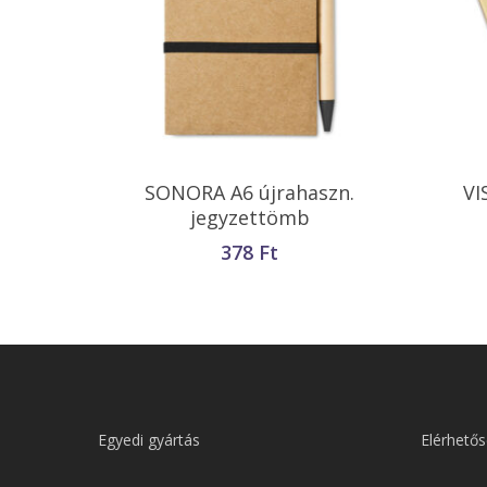
Opciók Választása
SONORA A6 újrahaszn.
VI
jegyzettömb
378
Ft
Egyedi gyártás
Elérhetős