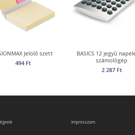
Opciók Választása
Kosárba Teszem
SIONMAX Jelölő szett
BASICS 12 jegyű nape
számológép
494
Ft
2 287
Ft
égeink
Impresszum