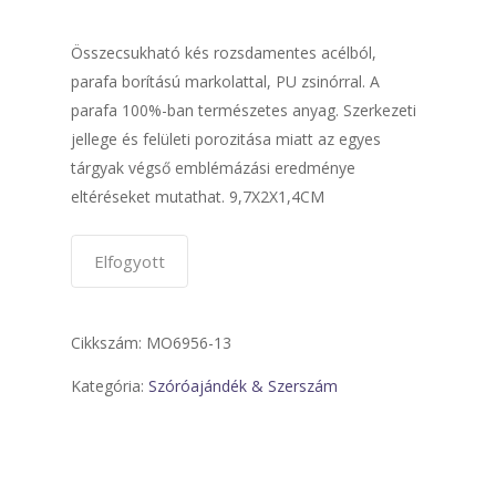
Összecsukható kés rozsdamentes acélból,
parafa borítású markolattal, PU zsinórral. A
parafa 100%-ban természetes anyag. Szerkezeti
jellege és felületi porozitása miatt az egyes
tárgyak végső emblémázási eredménye
eltéréseket mutathat. 9,7X2X1,4CM
Elfogyott
Cikkszám:
MO6956-13
Kategória:
Szóróajándék & Szerszám