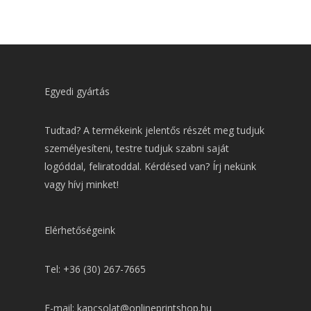
Egyedi gyártás
Tudtad? A termékeink jelentős részét meg tudjuk
személyesíteni, testre tudjuk szabni saját
logóddal, feliratoddal. Kérdésed van? Írj nekünk
vagy hívj minket!
Elérhetőségeink
Tel: +36 (30) 267-7665
E-mail: kapcsolat@onlineprintshop.hu