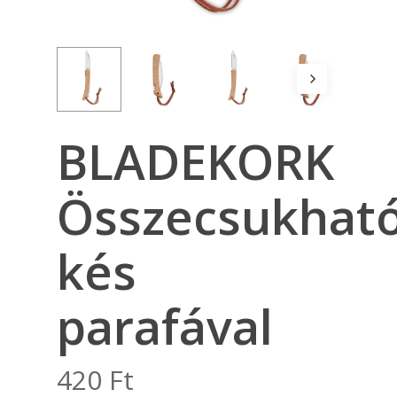
BLADEKORK
Összecsukhat
kés
parafával
420
Ft