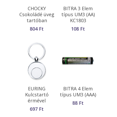
Kosárba
Kosárba
CHOCKY
BITRA 3 Elem
Teszem
Teszem
Csokoládé üveg
típus UM3 (AA)
tartóban
KC1803
804
Ft
108
Ft
Kosárba
Kosárba
EURING
BITRA 4 Elem
Teszem
Teszem
Kulcstartó
típus UM3 (AAA)
érmével
88
Ft
697
Ft