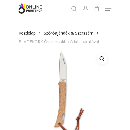
Skip
Menu
to
search
account
Close
main
Menu
content
Kezdőlap
Szóróajándék & Szerszám
BLADEKORK Összecsukható kés parafával