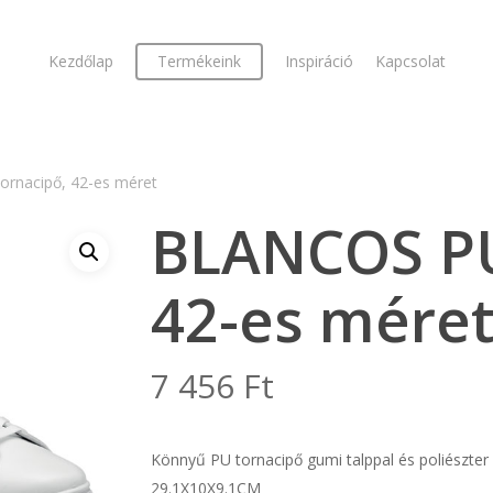
Kezdőlap
Termékeink
Inspiráció
Kapcsolat
rnacipő, 42-es méret
BLANCOS PU
42-es mére
7 456
Ft
Könnyű PU tornacipő gumi talppal és poliészter 
29.1X10X9.1CM