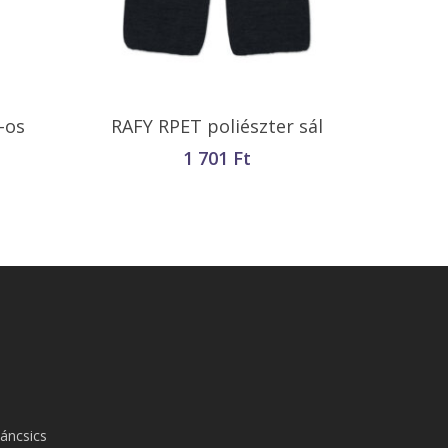
Opciók Választása
-os
RAFY RPET poliészter sál
1 701
Ft
áncsics