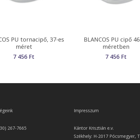
Kosárba Teszem
Kosárba Teszem
OS PU tornacipő, 37-es
BLANCOS PU cipő 46
méret
méretben
7 456
Ft
7 456
Ft
égeink
Impresszum
(30) 267-7665
Kántor Krisztián e.v.
Székhely: H-2017 Pócsmegyer, T