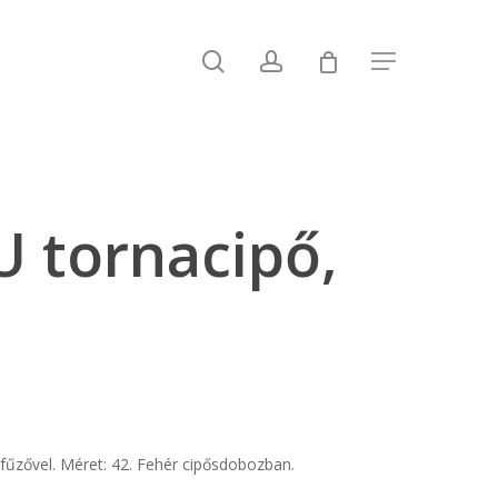
search
account
Menu
 tornacipő,
t
fűzővel. Méret: 42. Fehér cipősdobozban.