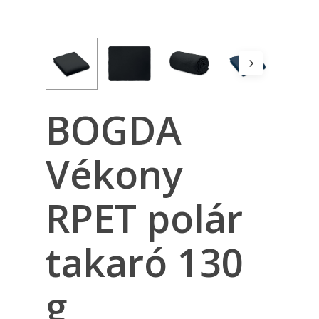
BOGDA
Vékony
RPET polár
takaró 130
g