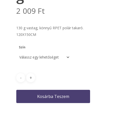
2 009
Ft
130 g vastag, könnyű RPET polár takaró.
120X150CM
Szín
Kosárba Teszem