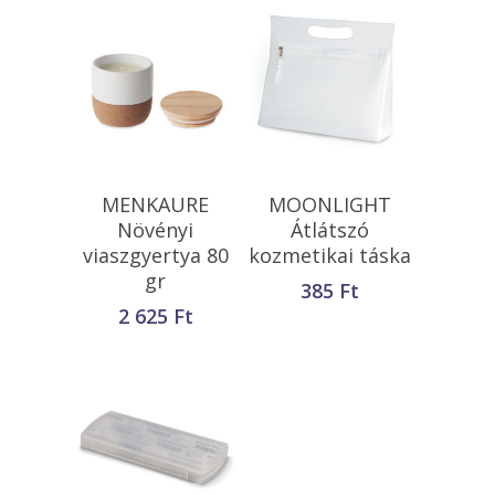
Opciók Választása
Kosárba
MENKAURE
MOONLIGHT
Teszem
Növényi
Átlátszó
viaszgyertya 80
kozmetikai táska
gr
385
Ft
2 625
Ft