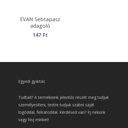
Opciók Választása
EVAN Sebtapasz
adagoló
147
Ft
Egyedi gyártás
Tudtad? A termékeink jelentős részét meg tudjuk
személyesíteni, testre tudjuk szabni saját
logóddal, feliratoddal. Kérdésed van? Írj nekünk
vagy hívj minket!