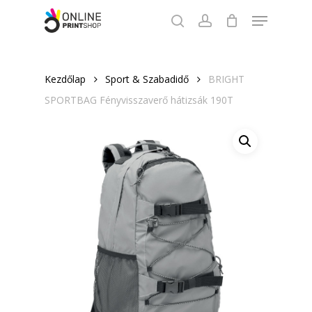
Skip
Menu
to
search
account
Close
main
Menu
content
Kezdőlap
Sport & Szabadidő
BRIGHT
SPORTBAG Fényvisszaverő hátizsák 190T