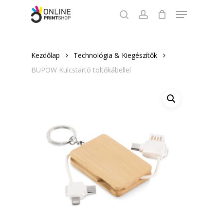
Skip
Menu
to
search
account
Close
main
Menu
content
Kezdőlap
Technológia & Kiegészítők
BUPOW Kulcstartó töltőkábellel