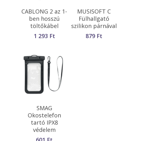
Kosárba
Kosárba
CABLONG 2 az 1-
MUSISOFT C
Teszem
Teszem
ben hosszú
Fülhallgató
töltőkábel
szilikon párnával
1 293
Ft
879
Ft
Kosárba
SMAG
Teszem
Okostelefon
tartó IPX8
védelem
601
Ft