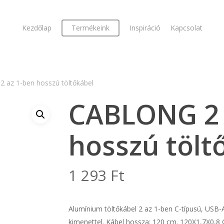
Kezdőlap
Termékeink
Inspiráció
Kapcsolat
 az 1-ben hosszú töltőkábel
CABLONG 2 
hosszú tölt
1 293
Ft
Alumínium töltőkábel 2 az 1-ben C-típusú, USB
kimenettel. Kábel hossza: 120 cm. 120X1,7X0,8