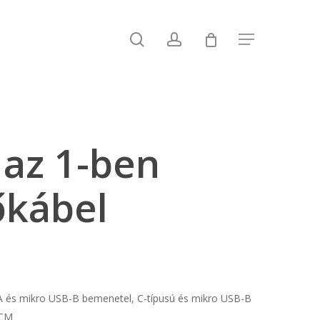
search
account
Menu
az 1-ben
őkábel
-A és mikro USB-B bemenetel, C-típusú és mikro USB-B
 CM