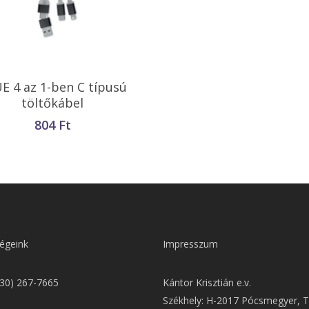
Opciók Választása
E 4 az 1-ben C típusú
töltőkábel
804
Ft
égeink
Impresszum
(30) 267-7665
Kántor Krisztián e.v.
Székhely: H-2017 Pócsmegyer, T