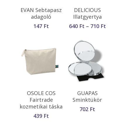
Opciók Választása
Opciók Választása
EVAN Sebtapasz
DELICIOUS
adagoló
Illatgyertya
Ártartom
147
Ft
640
Ft
–
710
Ft
640 Ft
-
710 Ft
Kosárba
Kosárba
OSOLE COS
GUAPAS
Teszem
Teszem
Fairtrade
Sminktükör
kozmetikai táska
702
Ft
439
Ft