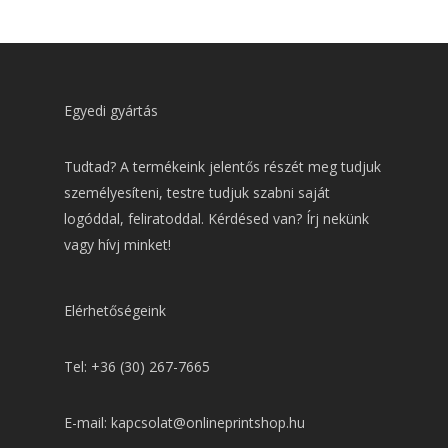
Egyedi gyártás
Tudtad? A termékeink jelentős részét meg tudjuk
személyesíteni, testre tudjuk szabni saját
logóddal, feliratoddal. Kérdésed van? Írj nekünk
vagy hívj minket!
Elérhetőségeink
Tel: +36 (30) 267-7665
E-mail: kapcsolat@onlineprintshop.hu