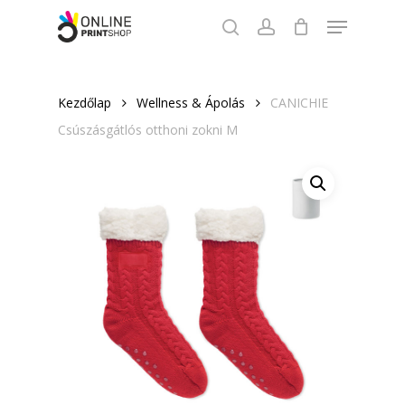
Skip
Menu
to
search
account
Close
main
Menu
content
Kezdőlap
Wellness & Ápolás
CANICHIE
Csúszásgátlós otthoni zokni M