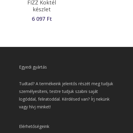
FIZZ Koktél
Teszem
készlet
6 097
Ft
Egyedi gyártás
Tudtad? A termékeink jelentős részét meg tudjuk
személyesíteni, testre tudjuk szabni saját
logóddal, feliratoddal. Kérdésed van? Írj nekünk
vagy hívj minket!
Elérhetőségeink