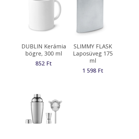
Kosárba
Kosárba
DUBLIN Kerámia
SLIMMY FLASK
Teszem
Teszem
bögre, 300 ml
Laposüveg 175
ml
852
Ft
1 598
Ft
Kosárba