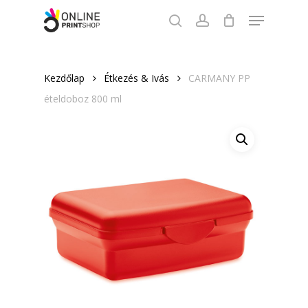
Skip
Menu
to
search
account
Close
main
Menu
content
Kezdőlap
Étkezés & Ivás
CARMANY PP
ételdoboz 800 ml