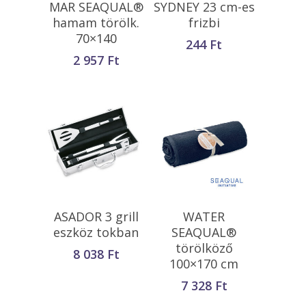
MAR SEAQUAL®
SYDNEY 23 cm-es
hamam törölk.
frizbi
70×140
244
Ft
2 957
Ft
Opciók Választása
Kosárba
ASADOR 3 grill
WATER
Teszem
eszköz tokban
SEAQUAL®
törölköző
8 038
Ft
100×170 cm
7 328
Ft