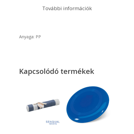
További információk
Anyaga: PP
Kapcsolódó termékek
Opciók Választása
Opciók Választása