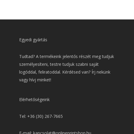
Egyedi gyártás
Tudtad? A termékeink jelentős részét meg tudjuk
személyesíteni, testre tudjuk szabni saját
logóddal, feliratoddal. Kérdésed van? Írj nekünk
vagy hívj minket!
Elérhetőségeink
Tel: +36 (30) 267-7665
E-mail: kapcsolat@onlineprintshop.hu