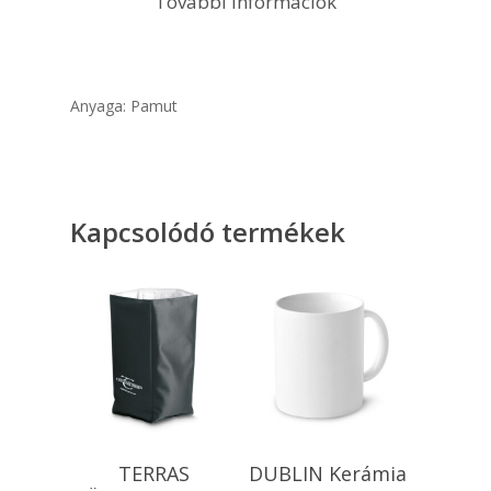
További információk
Anyaga: Pamut
Kapcsolódó termékek
Kosárba
Kosárba
TERRAS
DUBLIN Kerámia
Teszem
Teszem