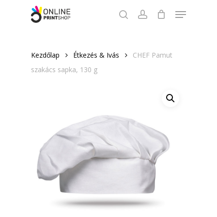
Skip
Menu
to
search
account
Close
main
Menu
content
Kezdőlap
Étkezés & Ivás
CHEF Pamut
szakács sapka, 130 g