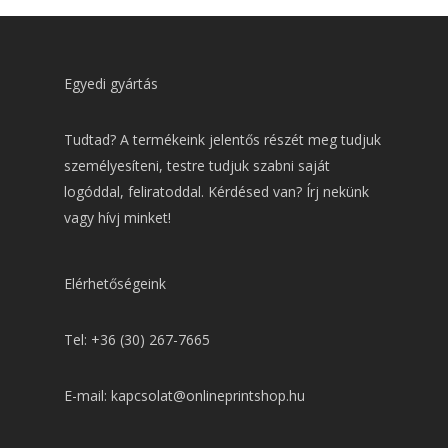
Egyedi gyártás
Tudtad? A termékeink jelentős részét meg tudjuk
személyesíteni, testre tudjuk szabni saját
logóddal, feliratoddal. Kérdésed van? Írj nekünk
vagy hívj minket!
Elérhetőségeink
Tel: +36 (30) 267-7665
E-mail: kapcsolat@onlineprintshop.hu