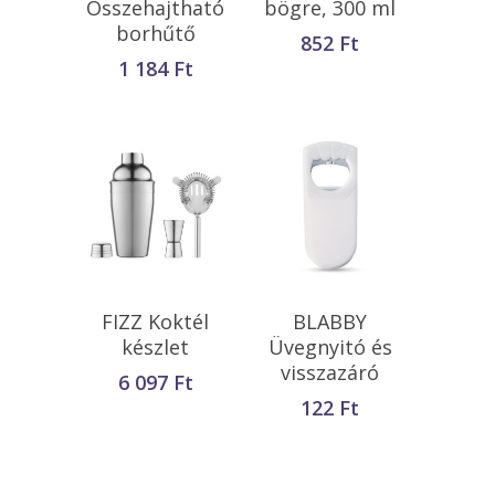
Összehajtható
bögre, 300 ml
borhűtő
852
Ft
1 184
Ft
Opciók Választása
Kosárba
FIZZ Koktél
BLABBY
Teszem
készlet
Üvegnyitó és
visszazáró
6 097
Ft
122
Ft