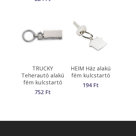
Kosárba
Kosárba
TRUCKY
HEIM Ház alakú
Teszem
Teszem
Teherautó alakú
fém kulcstartó
fém kulcstartó
194
Ft
752
Ft