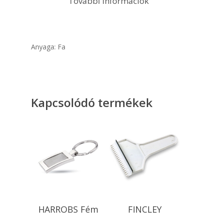
További információk
Anyaga: Fa
Kapcsolódó termékek
Kosárba
Kosárba
HARROBS Fém
FINCLEY
Teszem
Teszem