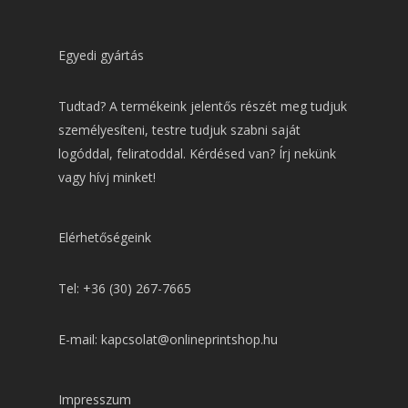
Egyedi gyártás
Tudtad? A termékeink jelentős részét meg tudjuk
személyesíteni, testre tudjuk szabni saját
logóddal, feliratoddal. Kérdésed van? Írj nekünk
vagy hívj minket!
Elérhetőségeink
Tel: +36 (30) 267-7665
E-mail: kapcsolat@onlineprintshop.hu
Impresszum