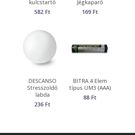
kulcstartó
Jégkaparó
582
Ft
169
Ft
Opciók Választása
Kosárba
DESCANSO
BITRA 4 Elem
Teszem
Stresszoldó
típus UM3 (AAA)
labda
88
Ft
236
Ft