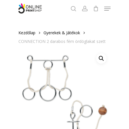
Skip
Menu
to
search
account
Close
main
Menu
content
Kezdőlap
Gyerekek & Játékok
CONNECTION 2 darabos fém ördöglakat szett