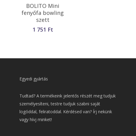
Kosárba
BOLITO Mini
Teszem
fenyőfa bowling
szett
1 751
Ft
Egyedi gyártás
Tudtad? A termékeink jelentős részét meg tudjuk
személyesíteni, testre tudjuk szabni saját
logóddal, feliratoddal. Kérdésed van? Írj nekünk
vagy hívj minket!