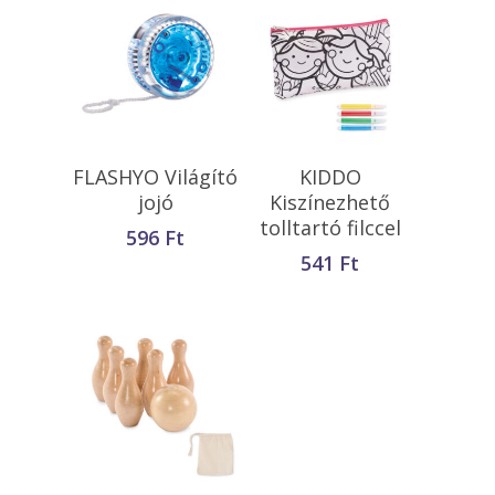
Opciók Választása
Kosárba
FLASHYO Világító
KIDDO
Teszem
jojó
Kiszínezhető
tolltartó filccel
596
Ft
541
Ft