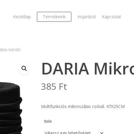
Kezdőlap
Termékeink
Inspiráció
Kapcsolat
álas kendő
DARIA Mikr
385
Ft
Multifunkciós mikroszálas csősál. 47X25CM
Szín