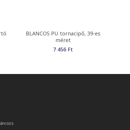
Kosárba Teszem
rtó
BLANCOS PU tornacipő, 39-es
méret
7 456
Ft
áncsics