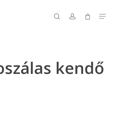
search
account
Menu
oszálas kendő