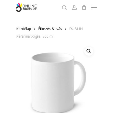
Skip
Menu
to
search
account
Close
main
Menu
content
Kezdőlap
Étkezés & Ivás
DUBLIN
Kerámia bögre, 300 ml