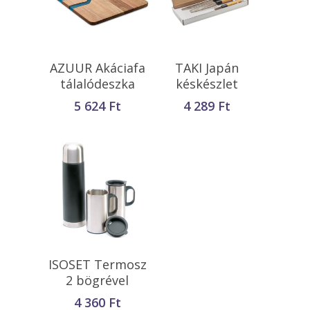
Kosárba
Kosárba
AZUUR Akáciafa
TAKI Japán
Teszem
Teszem
tálalódeszka
késkészlet
5 624
Ft
4 289
Ft
Kosárba
ISOSET Termosz
Teszem
2 bögrével
4 360
Ft