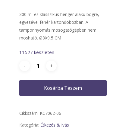
300 ml-es klasszikus henger alakú bögre,
egyesével fehér kartondobozban. A
tamponnyomás mosogatógépben nem
mosható. Ø8X9,5 CM
11527 készleten
Kosárba Teszem
Cikkszám:
KC7062-06
Kategória:
Étkezés & Ivás