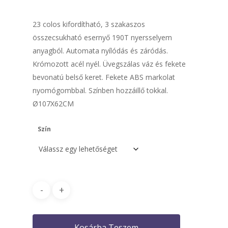
23 colos kifordítható, 3 szakaszos
összecsukható esernyő 190T nyersselyem
anyagból. Automata nyílódás és záródás.
Krómozott acél nyél. Üvegszálas váz és fekete
bevonatú belső keret. Fekete ABS markolat
nyomógombbal. Színben hozzáillő tokkal.
Ø107X62CM
Szín
Kosárba Teszem