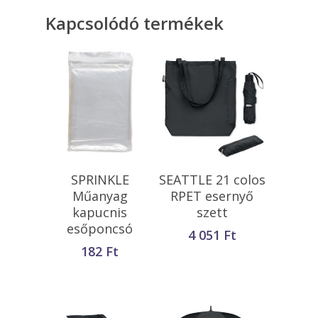
Kapcsolódó termékek
Opciók Választása
Opciók Választása
SPRINKLE
SEATTLE 21 colos
Műanyag
RPET esernyő
kapucnis
szett
esőponcsó
4 051
Ft
182
Ft