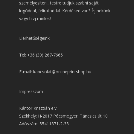
személyesíteni, testre tudjuk szabni saját
logóddal, feliratoddal. Kérdésed van? Írj nekünk
vagy hívj minket!
Elérhetőségeink
Tel: +36 (30) 267-7665
E-mail: kapcsolat@onlineprintshop.hu
Impresszum
Kántor Krisztián e.v.
Székhely: H-2017 Pócsmegyer, Táncsics út 10.
Adószám: 55411871-2-33