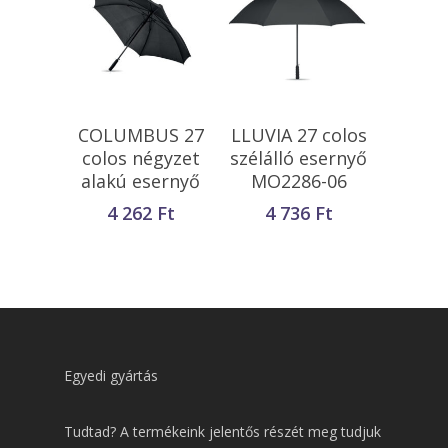
Opciók Választása
Kosárba
COLUMBUS 27
LLUVIA 27 colos
Teszem
colos négyzet
szélálló esernyő
alakú esernyő
MO2286-06
4 262
Ft
4 736
Ft
Egyedi gyártás
Tudtad? A termékeink jelentős részét meg tudjuk