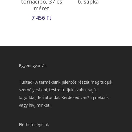
tornacipő, 37-es
b. sapka
méret
7 456
Ft
Egyedi gyártás
Tudtad? A termékeink jelentős részét meg tudjuk
személyesíteni, testre tudjuk szabni saját
logóddal, feliratoddal. Kérdésed van? Írj nekünk
vagy hívj minket!
Elérhetőségeink