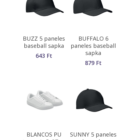
Opciók Választása
Opciók Választása
BUZZ 5 paneles
BUFFALO 6
baseball sapka
paneles baseball
sapka
643
Ft
879
Ft
Tovább Olvasom
Kosárba
BLANCOS PU
SUNNY 5 paneles
Teszem