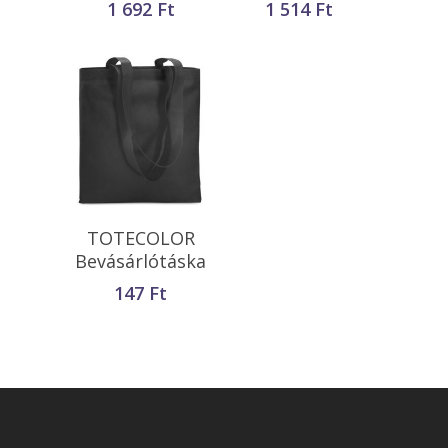
1 692
Ft
1 514
Ft
Opciók Választása
TOTECOLOR
Bevásárlótáska
147
Ft