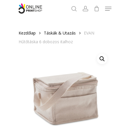
Skip
Menu
to
search
account
Close
main
Menu
content
Kezdőlap
Táskák & Utazás
EVAN
Hűtőtáska 6 dobozos italhoz