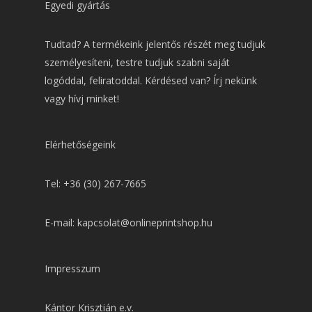
Egyedi gyártás
Tudtad? A termékeink jelentős részét meg tudjuk
személyesíteni, testre tudjuk szabni saját
logóddal, feliratoddal. Kérdésed van? Írj nekünk
vagy hívj minket!
Elérhetőségeink
Tel: +36 (30) 267-7665
E-mail: kapcsolat@onlineprintshop.hu
Impresszum
Kántor Krisztián e.v.