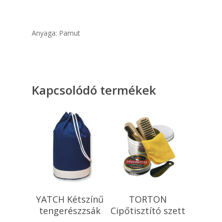
Anyaga: Pamut
Kapcsolódó termékek
Kosárba
Kosárba
YATCH Kétszínű
TORTON
Teszem
Teszem
tengerészzsák
Cipőtisztító szett