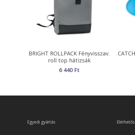
Kosárba Teszem
BRIGHT ROLLPACK Fényvisszav.
CATCH
roll top hátizsák
6 440
Ft
Egyedi gyártás
Elérhetős