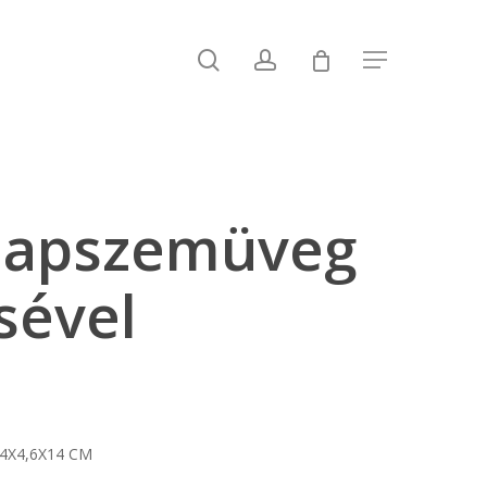
search
account
Menu
Napszemüveg
sével
14X4,6X14 CM