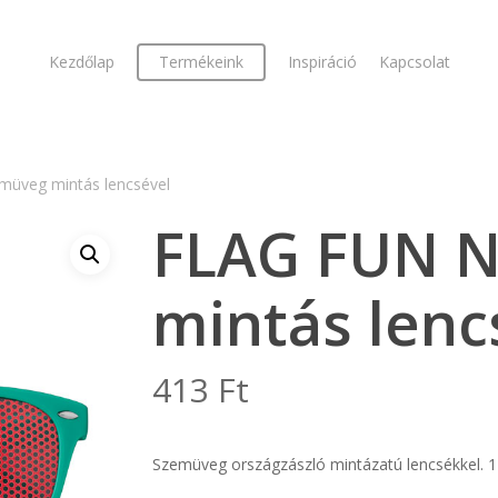
Kezdőlap
Termékeink
Inspiráció
Kapcsolat
üveg mintás lencsével
FLAG FUN 
mintás lenc
413
Ft
Szemüveg országzászló mintázatú lencsékkel. 