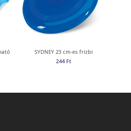
Opciók Választása
ható
SYDNEY 23 cm-es frizbi
244
Ft