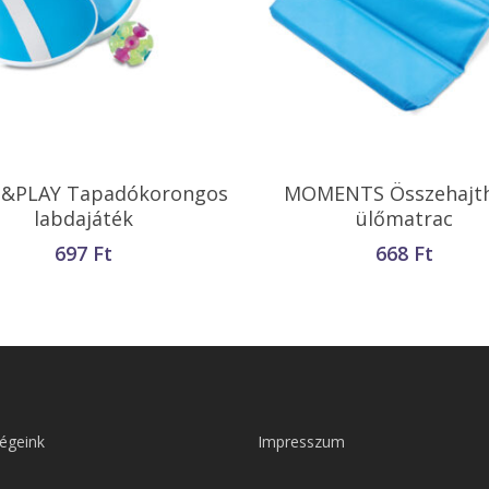
Opciók Választása
Opciók Választása
&PLAY Tapadókorongos
MOMENTS Összehajt
labdajáték
ülőmatrac
697
Ft
668
Ft
égeink
Impresszum