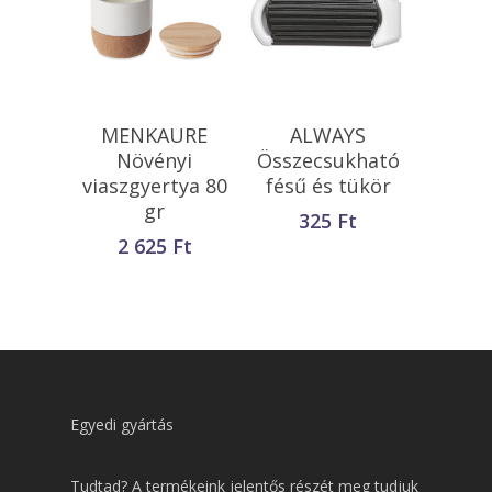
Kosárba
Kosárba
MENKAURE
ALWAYS
Teszem
Teszem
Növényi
Összecsukható
viaszgyertya 80
fésű és tükör
gr
325
Ft
2 625
Ft
Egyedi gyártás
Tudtad? A termékeink jelentős részét meg tudjuk