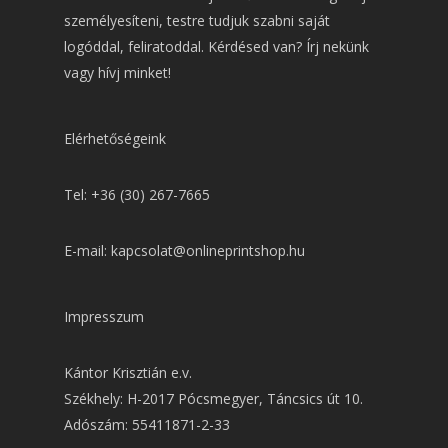
személyesíteni, testre tudjuk szabni saját
logóddal, feliratoddal. Kérdésed van? Írj nekünk
vagy hívj minket!
Elérhetőségeink
Tel: +36 (30) 267-7665
E-mail: kapcsolat@onlineprintshop.hu
Impresszum
Kántor Krisztián e.v.
Székhely: H-2017 Pócsmegyer, Táncsics út 10.
Adószám: 55411871-2-33