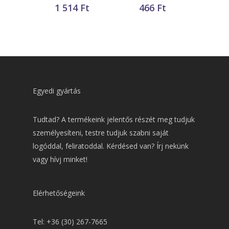
1 514
Ft
466
Ft
Egyedi gyártás
Tudtad? A termékeink jelentős részét meg tudjuk
személyesíteni, testre tudjuk szabni saját
logóddal, feliratoddal. Kérdésed van? Írj nekünk
vagy hívj minket!
Elérhetőségeink
Tel: +36 (30) 267-7665