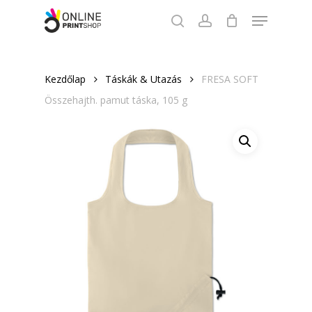
Skip
Menu
to
search
account
Close
main
Menu
content
Kezdőlap
Táskák & Utazás
FRESA SOFT
Összehajth. pamut táska, 105 g