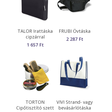
Kosárba
Kosárba
TALOR Irattáska
FRUBI Övtáska
Teszem
Teszem
cipzárral
2 287
Ft
1 657
Ft
Kosárba
Kosárba
TORTON
VIVI Strand- vagy
Teszem
Teszem
Cipőtisztító szett
bevásárlótáska