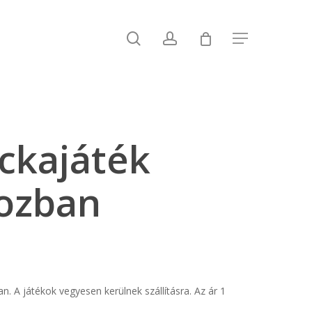
search
account
Menu
ckajáték
bozban
 A játékok vegyesen kerülnek szállításra. Az ár 1