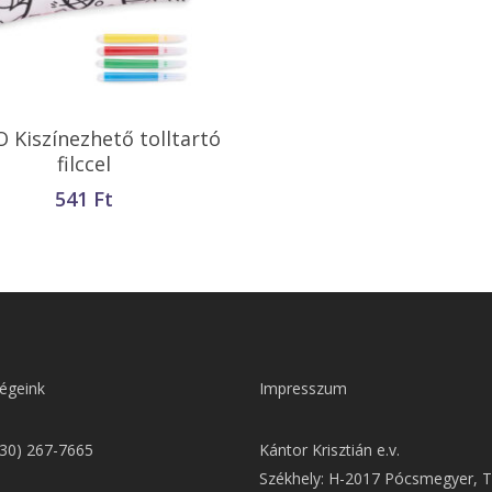
Opciók Választása
 Kiszínezhető tolltartó
filccel
541
Ft
égeink
Impresszum
(30) 267-7665
Kántor Krisztián e.v.
Székhely: H-2017 Pócsmegyer, T