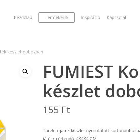
Kezdőlap
Termékeink
Inspiráció
Kapcsolat
ték készlet dobozban
FUMIEST Ko
készlet do
155
Ft
Türelemjáték készlet nyomtatott kartondobozban.
játékra értendő. 4X4X4 CM