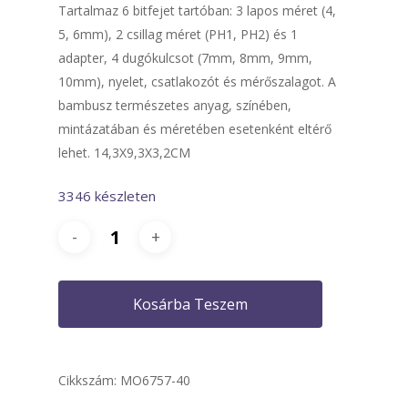
Tartalmaz 6 bitfejet tartóban: 3 lapos méret (4,
5, 6mm), 2 csillag méret (PH1, PH2) és 1
adapter, 4 dugókulcsot (7mm, 8mm, 9mm,
10mm), nyelet, csatlakozót és mérőszalagot. A
bambusz természetes anyag, színében,
mintázatában és méretében esetenként eltérő
lehet. 14,3X9,3X3,2CM
3346 készleten
Kosárba Teszem
Cikkszám:
MO6757-40