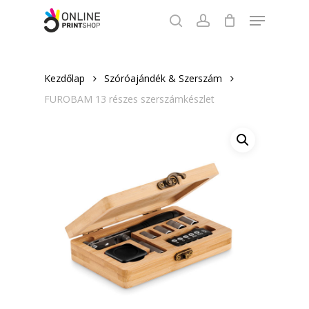
Skip
Menu
to
search
account
Close
main
Menu
content
Kezdőlap
Szóróajándék & Szerszám
FUROBAM 13 részes szerszámkészlet