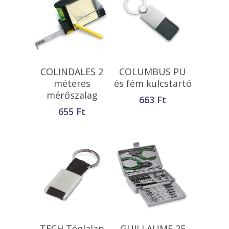
Kosárba
Kosárba
COLINDALES 2
COLUMBUS PU
Teszem
Teszem
méteres
és fém kulcstartó
mérőszalag
663
Ft
655
Ft
Opciók Választása
Kosárba
TECH Téglalap
GUILLAUME 25