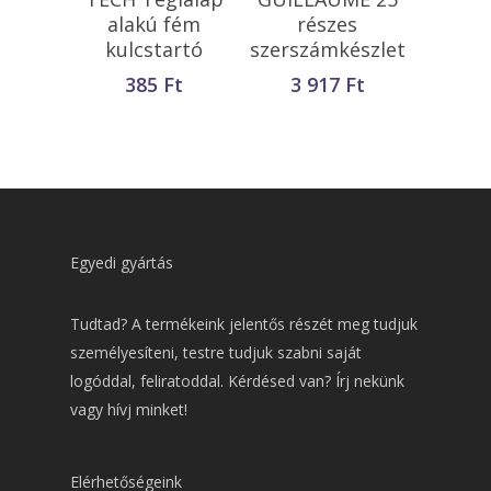
Teszem
alakú fém
részes
kulcstartó
szerszámkészlet
385
Ft
3 917
Ft
Egyedi gyártás
Tudtad? A termékeink jelentős részét meg tudjuk
személyesíteni, testre tudjuk szabni saját
logóddal, feliratoddal. Kérdésed van? Írj nekünk
vagy hívj minket!
Elérhetőségeink