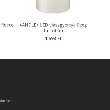
Kosárba Teszem
fleece
XANDLE+ LED viaszgyertya üveg
tartóban
1 598
Ft
áncsics