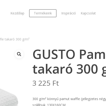
Kezdőlap
Termékeink
Inspiráció
Kapcsolat
le takaró 300 g/m²
GUSTO Pamu
takaró 300 
3 225
Ft
300 g/m² könnyű pamut waffle (jellegzetes nég
szállítjuk. 130X160CM