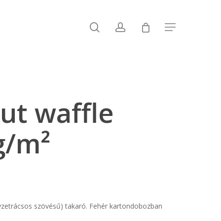
search
account
Menu
t waffle
g/m²
yzetrácsos szövésű) takaró. Fehér kartondobozban