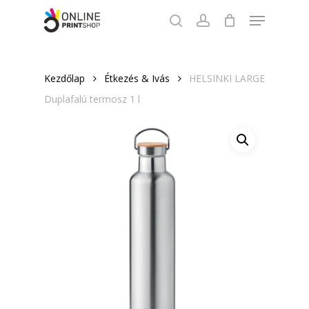
Skip
Menu
to
search
account
Close
main
Menu
content
Kezdőlap
Étkezés & Ivás
HELSINKI LARGE
Duplafalú termosz 1 l