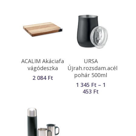
Opciók Választása
Kosárba
ACALIM Akáciafa
URSA
Teszem
vágódeszka
Újrah.rozsdam.acél
pohár 500ml
2 084
Ft
1 345
Ft
–
1
Ártartomány:
453
Ft
1
345 Ft
-
1
453 Ft