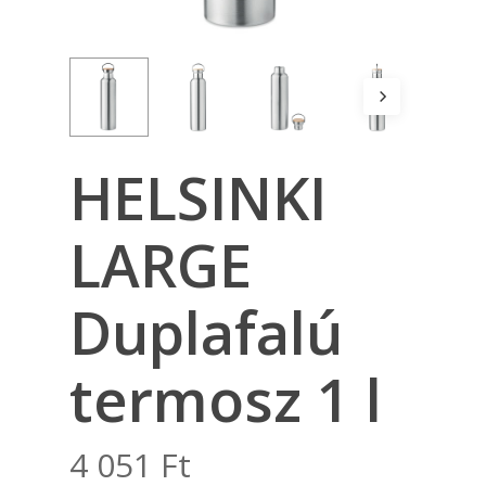
HELSINKI
LARGE
Duplafalú
termosz 1 l
4 051
Ft