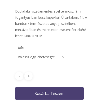
Duplafalú rozsdamentes acél termosz fém
fogantyús bambusz kupakkal. Űrtartalom: 1 l. A
bambusz természetes anyag, színében,
mintázatában és méretében esetenként eltérő
lehet. Ø8X31.5CM
Szín
Kosárba Teszem