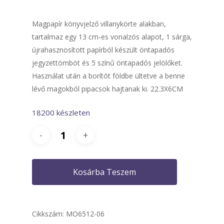
Magpapír könyvjelző villanykörte alakban,
tartalmaz egy 13 cm-es vonalzós alapot, 1 sárga,
újrahasznosított papírból készült öntapadós
jegyzettömböt és 5 színű öntapadós jelölőket.
Használat után a borítót földbe ültetve a benne
lévő magokból pipacsok hajtanak ki. 22.3X6CM
18200 készleten
Kosárba Teszem
Cikkszám:
MO6512-06