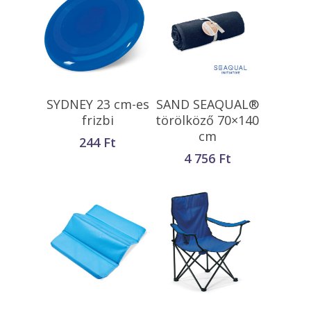
Opciók Választása
Opciók Választása
SYDNEY 23 cm-es
SAND SEAQUAL®
frizbi
törölköző 70×140
cm
244
Ft
4 756
Ft
Opciók Választása
Opciók Választása