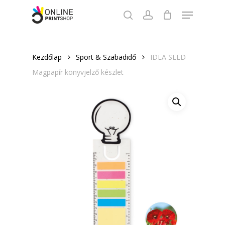
Skip
Menu
to
search
account
Close
main
Menu
content
Kezdőlap
Sport & Szabadidő
IDEA SEED
Magpapír könyvjelző készlet