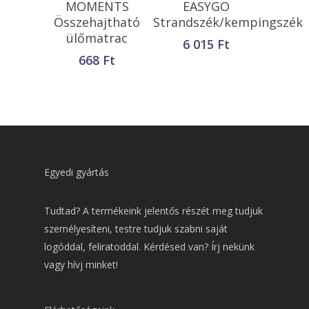
MOMENTS
EASYGO
Összehajtható
Strandszék/kempingszék
ülőmatrac
6 015
Ft
668
Ft
Egyedi gyártás
Tudtad? A termékeink jelentős részét meg tudjuk
személyesíteni, testre tudjuk szabni saját
logóddal, feliratoddal. Kérdésed van? Írj nekünk
vagy hívj minket!