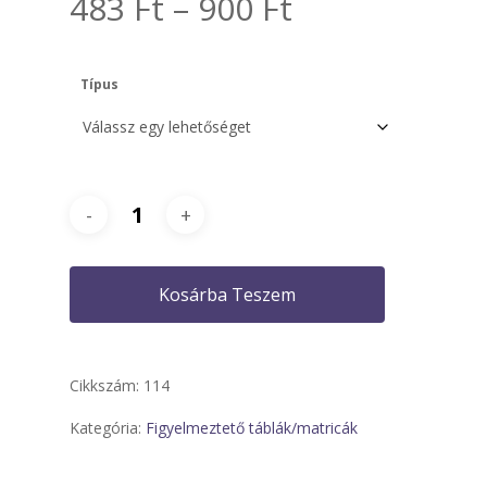
Ártartomány
483
Ft
–
900
Ft
483 Ft
-
Típus
900 Ft
Kosárba Teszem
Cikkszám:
114
Kategória:
Figyelmeztető táblák/matricák