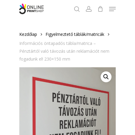
Skip
Menu
to
search
account
Close
main
Menu
content
Kezdőlap
Figyelmeztető táblák/matricák
Információs öntapadós tábla/matrica –
Pénztártól való távozás után reklamációt nem
fogadunk el! 230×150 mm