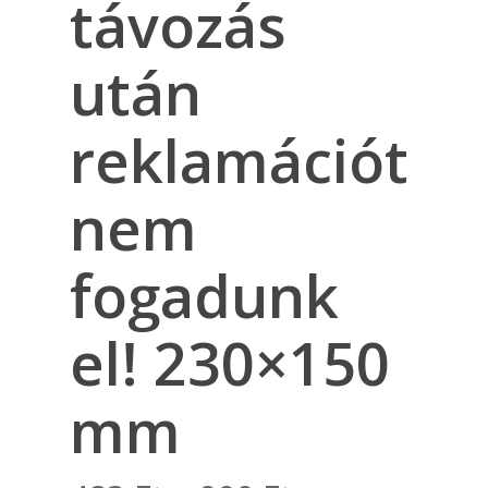
távozás
után
reklamációt
nem
fogadunk
el! 230×150
mm