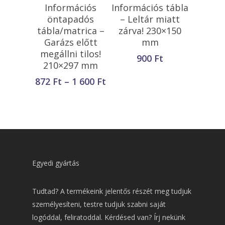
Opciók Választása
Kosárba
Információs
Információs tábla
Teszem
öntapadós
– Leltár miatt
tábla/matrica –
zárva! 230×150
Garázs előtt
mm
megállni tilos!
900
Ft
210×297 mm
Ártartomány:
872
Ft
–
1 600
Ft
872 Ft
-
1
600 Ft
Egyedi gyártás
Tudtad? A termékeink jelentős részét meg tudjuk
személyesíteni, testre tudjuk szabni saját
logóddal, feliratoddal. Kérdésed van? Írj nekünk