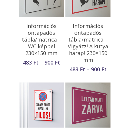
Opciók Választása
Opciók Választása
Információs
Információs
öntapadós
öntapadós
tábla/matrica –
tábla/matrica –
WC képpel
Vigyázz! A kutya
230×150 mm
harap! 230×150
mm
Ártartomány:
483
Ft
–
900
Ft
483 Ft
Ártartom
483
Ft
–
900
Ft
-
483 Ft
900 Ft
-
900 Ft