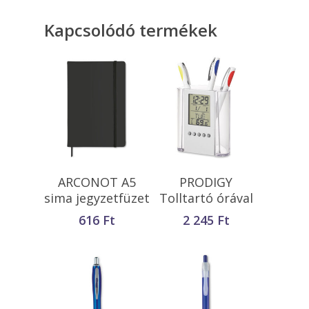
Kapcsolódó termékek
Opciók Választása
Kosárba
ARCONOT A5
PRODIGY
Teszem
sima jegyzetfüzet
Tolltartó órával
616
Ft
2 245
Ft