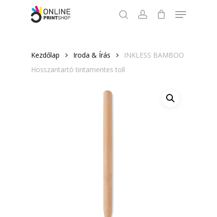
Skip
Menu
to
search
account
Close
main
Menu
content
Kezdőlap
Iroda & Írás
INKLESS BAMBOO
Hosszantartó tintamentes toll