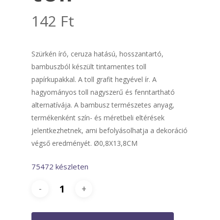
142
Ft
Szürkén író, ceruza hatású, hosszantartó,
bambuszból készült tintamentes toll
papírkupakkal. A toll grafit hegyével ír. A
hagyományos toll nagyszerű és fenntartható
alternatívája. A bambusz természetes anyag,
termékenként szín- és méretbeli eltérések
jelentkezhetnek, ami befolyásolhatja a dekoráció
végső eredményét. Ø0,8X13,8CM
75472 készleten