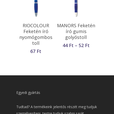
Opciók Választása
Opciók Választása
RIOCOLOUR
MANORS Feketén
Feketén író
író gumis
nyomógombos
golyóstoll
toll
Ártartomá
44
Ft
–
52
Ft
44 Ft
67
Ft
-
52 Ft
Egyedi gyártás
Tudtad? A termékeink jelentős részét meg tudjuk
személyesíteni, testre tudjuk szabni saját