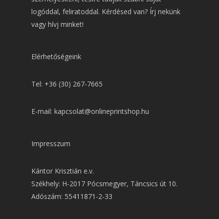
logóddal, feliratoddal. Kérdésed van? Írj nekünk
vagy hívj minket!
Elérhetőségeink
Tel: +36 (30) 267-7665
E-mail: kapcsolat@onlineprintshop.hu
Impresszum
Kántor Krisztián e.v.
Székhely: H-2017 Pócsmegyer, Táncsics út 10.
Adószám: 55411871-2-33