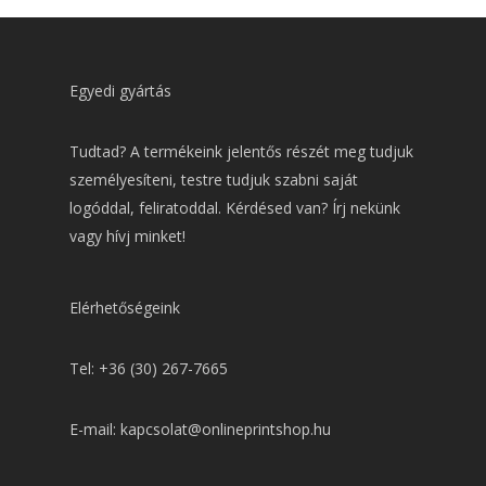
Egyedi gyártás
Tudtad? A termékeink jelentős részét meg tudjuk
személyesíteni, testre tudjuk szabni saját
logóddal, feliratoddal. Kérdésed van? Írj nekünk
vagy hívj minket!
Elérhetőségeink
Tel: +36 (30) 267-7665
E-mail: kapcsolat@onlineprintshop.hu