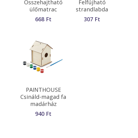
Összehajtható
Felfújható
ülőmatrac
strandlabda
668
Ft
307
Ft
Kosárba
PAINTHOUSE
Teszem
Csináld-magad fa
madárház
940
Ft