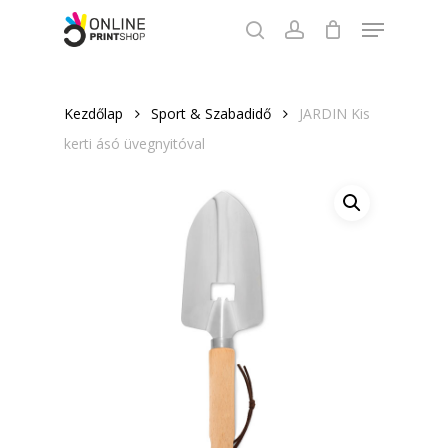
Skip
Menu
to
search
account
Close
main
Menu
content
Kezdőlap
Sport & Szabadidő
JARDIN Kis
kerti ásó üvegnyitóval