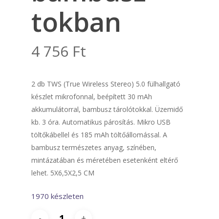
tokban
4 756
Ft
2 db TWS (True Wireless Stereo) 5.0 fülhallgató
készlet mikrofonnal, beépített 30 mAh
akkumulátorral, bambusz tárolótokkal. Üzemidő
kb. 3 óra. Automatikus párosítás. Mikro USB
töltőkábellel és 185 mAh töltőállomással. A
bambusz természetes anyag, színében,
mintázatában és méretében esetenként eltérő
lehet. 5X6,5X2,5 CM
1970 készleten