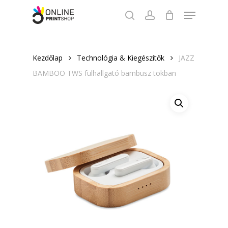
Skip
Menu
to
search
account
Close
main
Menu
content
Kezdőlap
Technológia & Kiegészítők
JAZZ
BAMBOO TWS fülhallgató bambusz tokban