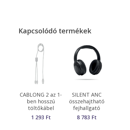
Kapcsolódó termékek
Opciók Választása
Kosárba
CABLONG 2 az 1-
SILENT ANC
Teszem
ben hosszú
összehajtható
töltőkábel
fejhallgató
1 293
Ft
8 783
Ft