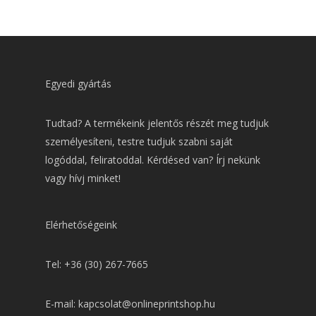
Egyedi gyártás
Tudtad? A termékeink jelentős részét meg tudjuk
személyesíteni, testre tudjuk szabni saját
logóddal, feliratoddal. Kérdésed van? Írj nekünk
vagy hívj minket!
Elérhetőségeink
Tel: +36 (30) 267-7665
E-mail: kapcsolat@onlineprintshop.hu