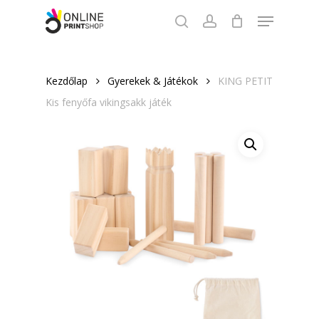
Skip
Menu
to
search
account
Close
main
Menu
content
Kezdőlap
Gyerekek & Játékok
KING PETIT
Kis fenyőfa vikingsakk játék