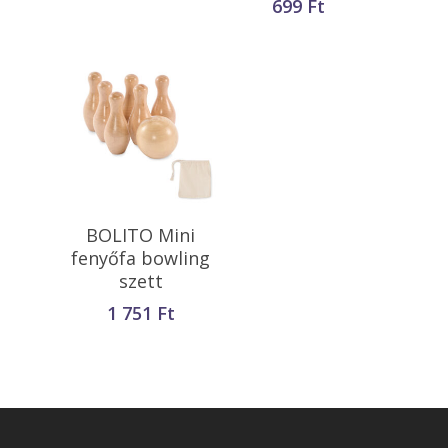
699
Ft
Kosárba
BOLITO Mini
Teszem
fenyőfa bowling
szett
1 751
Ft