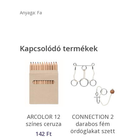
Anyaga: Fa
Kapcsolódó termékek
Kosárba
Kosárba
ARCOLOR 12
CONNECTION 2
Teszem
Teszem
színes ceruza
darabos fém
ördöglakat szett
142
Ft