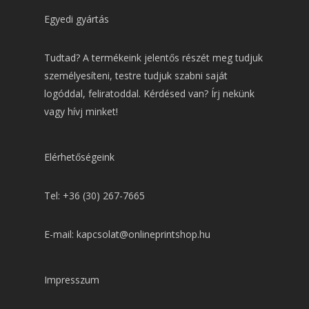
Egyedi gyártás
Tudtad? A termékeink jelentős részét meg tudjuk
személyesíteni, testre tudjuk szabni saját
logóddal, feliratoddal. Kérdésed van? Írj nekünk
vagy hívj minket!
Elérhetőségeink
Tel: +36 (30) 267-7665
E-mail: kapcsolat@onlineprintshop.hu
Impresszum