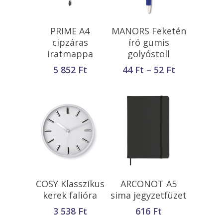
Opciók Választása
Kosárba
PRIME A4
MANORS Feketén
Teszem
cipzáras
író gumis
iratmappa
golyóstoll
Ártartomá
5 852
Ft
44
Ft
–
52
Ft
44 Ft
-
52 Ft
Opciók Választása
Kosárba
COSY Klasszikus
ARCONOT A5
Teszem
kerek falióra
sima jegyzetfüzet
3 538
Ft
616
Ft