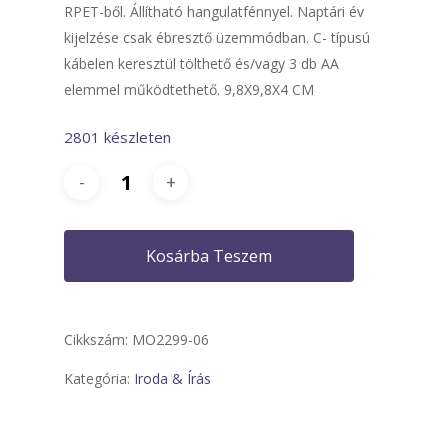
RPET-ből. Állítható hangulatfénnyel. Naptári év
kijelzése csak ébresztő üzemmódban. C- típusú
kábelen keresztül tölthető és/vagy 3 db AA
elemmel működtethető. 9,8X9,8X4 CM
2801 készleten
Kosárba Teszem
Cikkszám:
MO2299-06
Kategória:
Iroda & Írás