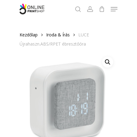
Skip
Menu
to
search
account
Close
main
Menu
content
Kezdőlap
Iroda & Írás
LUCE
Újrahaszn.ABS/RPET ébresztőóra