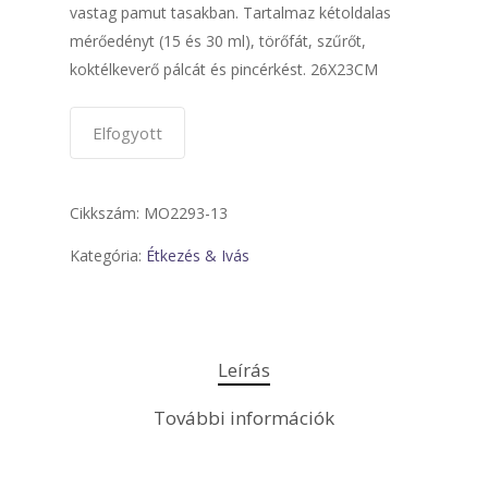
vastag pamut tasakban. Tartalmaz kétoldalas
mérőedényt (15 és 30 ml), törőfát, szűrőt,
koktélkeverő pálcát és pincérkést. 26X23CM
Elfogyott
Cikkszám:
MO2293-13
Kategória:
Étkezés & Ivás
Leírás
További információk