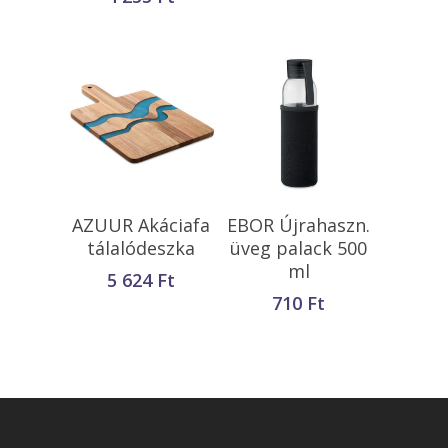
Opciók Választása
Kosárba
AZUUR Akáciafa
EBOR Újrahaszn.
Teszem
tálalódeszka
üveg palack 500
ml
5 624
Ft
710
Ft