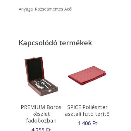
Anyaga: Rozsdamentes Acél
Kapcsolódó termékek
Opciók Választása
Kosárba
PREMIUM Boros
SPICE Poliészter
Teszem
készlet
asztali futó terítő
fadobozban
1 406
Ft
4 255
Ft