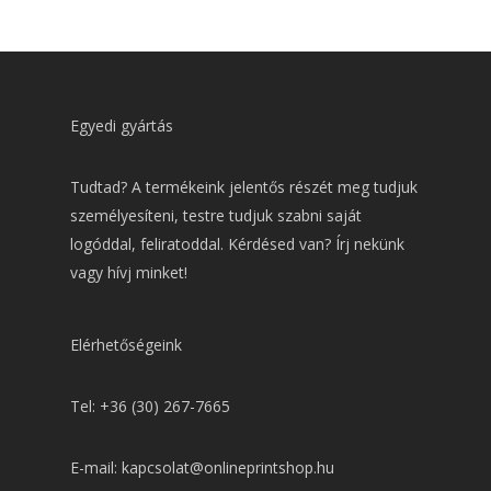
Egyedi gyártás
Tudtad? A termékeink jelentős részét meg tudjuk
személyesíteni, testre tudjuk szabni saját
logóddal, feliratoddal. Kérdésed van? Írj nekünk
vagy hívj minket!
Elérhetőségeink
Tel: +36 (30) 267-7665
E-mail: kapcsolat@onlineprintshop.hu