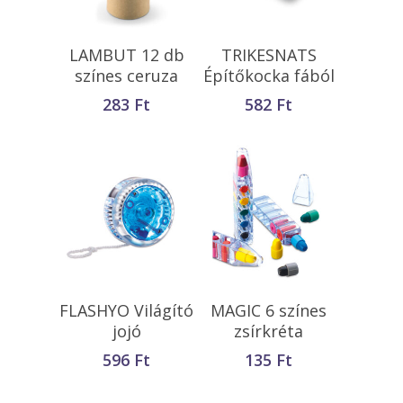
Opciók Választása
Kosárba
LAMBUT 12 db
TRIKESNATS
Teszem
színes ceruza
Építőkocka fából
283
Ft
582
Ft
Kosárba
Kosárba
FLASHYO Világító
MAGIC 6 színes
Teszem
Teszem
jojó
zsírkréta
596
Ft
135
Ft