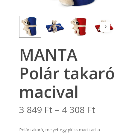
MANTA
Polár takaró
macival
Ártartom
3 849
Ft
–
4 308
Ft
3
849 Ft
Polár takaró, melyet egy plüss maci tart a