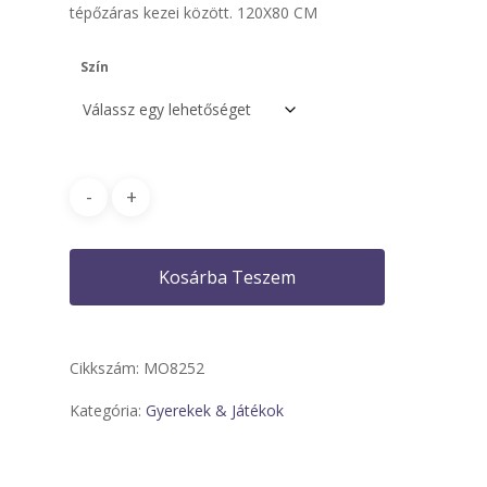
-
tépőzáras kezei között. 120X80 CM
4
308 Ft
Szín
Kosárba Teszem
Cikkszám:
MO8252
Kategória:
Gyerekek & Játékok