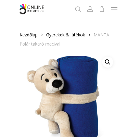
Skip
Menu
to
search
account
Close
main
Menu
content
Kezdőlap
Gyerekek & Játékok
MANTA
Polár takaró macival