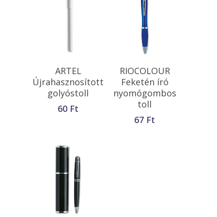
Opciók Választása
Opciók Választása
ARTEL
RIOCOLOUR
Újrahasznosított
Feketén író
golyóstoll
nyomógombos
toll
60
Ft
67
Ft