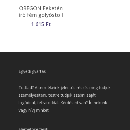
Kosárba
OREGON Feketén
Teszem
író fém golyóstoll
1 615
Ft
Egyedi gyártás
Tudtad? A termékeink jelentős részét meg tudjuk
személyesíteni, testre tudjuk szabni saját
logóddal, feliratoddal. Kérdésed van? Írj nekünk
vagy hívj minket!
Elérhetőségeink