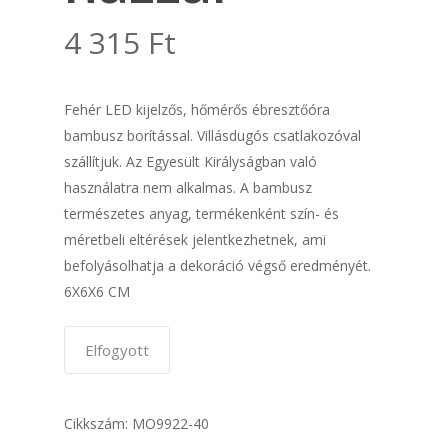
4 315
Ft
Fehér LED kijelzős, hőmérős ébresztőóra
bambusz borítással. Villásdugós csatlakozóval
szállítjuk. Az Egyesült Királyságban való
használatra nem alkalmas. A bambusz
természetes anyag, termékenként szín- és
méretbeli eltérések jelentkezhetnek, ami
befolyásolhatja a dekoráció végső eredményét.
6X6X6 CM
Elfogyott
Cikkszám:
MO9922-40